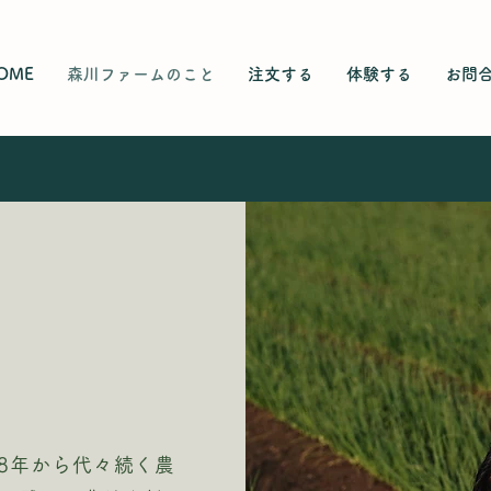
OME
森川ファームのこと
注文する
体験する
お問
8年から代々続く農