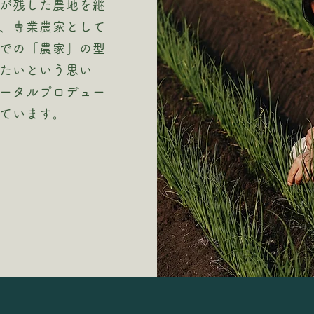
が残した農地を継
、専業農家として
での「農家」の型
たいという思い
ータルプロデュー
ています。