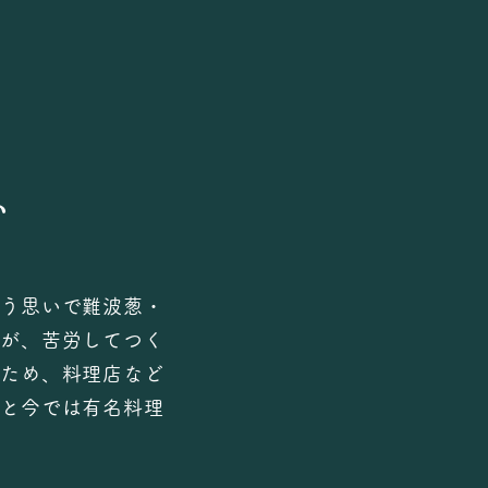
い
う思いで難波葱・
が、苦労してつく
ため、料理店など
と今では有名料理