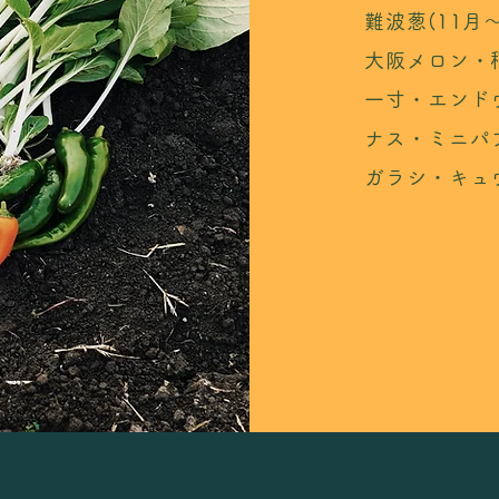
難波葱(11月
大阪メロン・
一寸・エンド
ナス・ミニパ
ガラシ・キュ